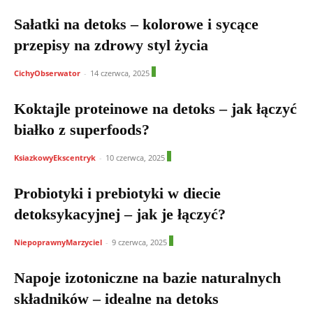
Sałatki na detoks – kolorowe i sycące
przepisy na zdrowy styl życia
1
CichyObserwator
-
14 czerwca, 2025
Koktajle proteinowe na detoks – jak łączyć
białko z superfoods?
0
KsiazkowyEkscentryk
-
10 czerwca, 2025
Probiotyki i prebiotyki w diecie
detoksykacyjnej – jak je łączyć?
1
NiepoprawnyMarzyciel
-
9 czerwca, 2025
Napoje izotoniczne na bazie naturalnych
składników – idealne na detoks