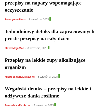
przepisy na napary wspomagające
oczyszczanie
1
PozytywnaPioro
-
9 września, 2025
Jednodniowy detoks dla zapracowanych –
proste przepisy na cały dzień
1
SlowaMajaMoc
-
8 września, 2025
Przepisy na lekkie zupy alkalizujące
organizm
0
NiepoprawnyMarzyciel
-
8 września, 2025
Wegański detoks – przepisy na lekkie i
odżywcze dania roślinne
0
PomyslyNaPapierze
-
7 września, 2025