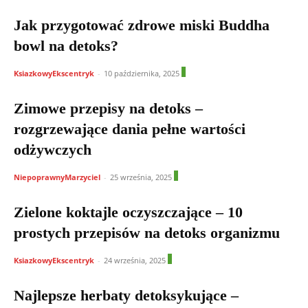
Jak przygotować zdrowe miski Buddha
bowl na detoks?
1
KsiazkowyEkscentryk
-
10 października, 2025
Zimowe przepisy na detoks –
rozgrzewające dania pełne wartości
odżywczych
1
NiepoprawnyMarzyciel
-
25 września, 2025
Zielone koktajle oczyszczające – 10
prostych przepisów na detoks organizmu
0
KsiazkowyEkscentryk
-
24 września, 2025
Najlepsze herbaty detoksykujące –