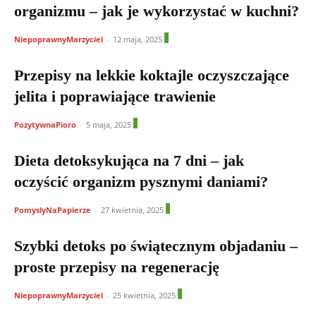
organizmu – jak je wykorzystać w kuchni?
1
NiepoprawnyMarzyciel
-
12 maja, 2025
Przepisy na lekkie koktajle oczyszczające
jelita i poprawiające trawienie
1
PozytywnaPioro
-
5 maja, 2025
Dieta detoksykująca na 7 dni – jak
oczyścić organizm pysznymi daniami?
0
PomyslyNaPapierze
-
27 kwietnia, 2025
Szybki detoks po świątecznym objadaniu –
proste przepisy na regenerację
1
NiepoprawnyMarzyciel
-
25 kwietnia, 2025