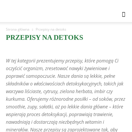
Strona główna
Przepisy na detoks
PRZEPISY NA DETOKS
Airfryer i pieczenie beztłuszczowe
Ciasta i desery
Dania bez laktozy
Dania dla diabetyków
Dania fermentowane
Dania główne
W tej kategorii prezentujemy przepisy, które pomogą Ci
Dania ketogeniczne
Dania niskowęglowodanowe
Dania wegańskie
Dania wegetariańskie
Dania wysokobiałkowe
oczyścić organizm, zresetować nawyki żywieniowe i
Dania z piekarnika – zapiekanki i pieczone
Dania z roślin strączkowych
poprawić samopoczucie. Nasze dania są lekkie, pełne
Dieta DASH
Dieta paleo
Dieta śródziemnomorska
Diety
składników o właściwościach detoksykacyjnych, takich jak
Domowe przetwory fit
Fakty i Mity
Fit fast food w domu
warzywa liściaste, cytrusy, zielona herbata, imbir czy
Fit grill i dania z rusztu
Fit słodycze
Gotowanie dla początkujących
Jadłospisy i planowanie posiłków
kurkuma. Oferujemy różnorodne posiłki – od soków, przez
Koktajle odchudzające, odmładzające. Potreningowe
smoothie, zupy, sałatki, aż po lekkie dania główne – które
Kuchnia bez cukru
Kuchnia bez jajek
wspierają proces detoksykacji, poprawiają trawienie,
Kuchnia dla bardzo zapracowanych
Kuchnia dla sportowców i aktywnych
Kuchnia niskokaloryczna
nawadniają i dostarczają niezbędnych witamin i
Kuchnia świata w wersji fit
minerałów. Nasze przepisy są zaprojektowane tak, aby
Kuchnia zero waste i niemarnowanie jedzenia
Lekkowkuchni