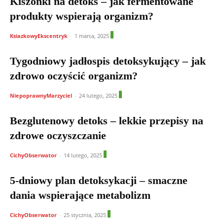
Kiszonki na detoks – jak fermentowane
produkty wspierają organizm?
1
KsiazkowyEkscentryk
-
1 marca, 2025
Tygodniowy jadłospis detoksykujący – jak
zdrowo oczyścić organizm?
0
NiepoprawnyMarzyciel
-
24 lutego, 2025
Bezglutenowy detoks – lekkie przepisy na
zdrowe oczyszczanie
0
CichyObserwator
-
14 lutego, 2025
5-dniowy plan detoksykacji – smaczne
dania wspierające metabolizm
1
CichyObserwator
-
25 stycznia, 2025