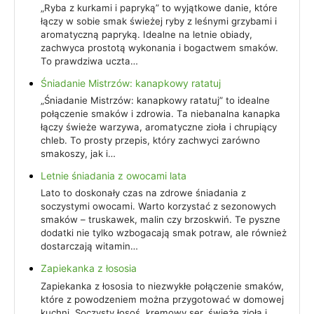
„Ryba z kurkami i papryką” to wyjątkowe danie, które
łączy w sobie smak świeżej ryby z leśnymi grzybami i
aromatyczną papryką. Idealne na letnie obiady,
zachwyca prostotą wykonania i bogactwem smaków.
To prawdziwa uczta…
Śniadanie Mistrzów: kanapkowy ratatuj
„Śniadanie Mistrzów: kanapkowy ratatuj” to idealne
połączenie smaków i zdrowia. Ta niebanalna kanapka
łączy świeże warzywa, aromatyczne zioła i chrupiący
chleb. To prosty przepis, który zachwyci zarówno
smakoszy, jak i…
Letnie śniadania z owocami lata
Lato to doskonały czas na zdrowe śniadania z
soczystymi owocami. Warto korzystać z sezonowych
smaków – truskawek, malin czy brzoskwiń. Te pyszne
dodatki nie tylko wzbogacają smak potraw, ale również
dostarczają witamin…
Zapiekanka z łososia
Zapiekanka z łososia to niezwykłe połączenie smaków,
które z powodzeniem można przygotować w domowej
kuchni. Soczysty łosoś, kremowy ser, świeże zioła i