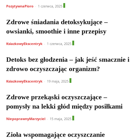
1
PozytywnaPioro
-
1 czerwca, 2025
Zdrowe śniadania detoksykujące –
owsianki, smoothie i inne przepisy
0
KsiazkowyEkscentryk
-
1 czerwca, 2025
Detoks bez głodzenia – jak jeść smacznie i
zdrowo oczyszczając organizm?
0
KsiazkowyEkscentryk
-
19 maja, 2025
Zdrowe przekąski oczyszczające –
pomysły na lekki głód między posiłkami
0
NiepoprawnyMarzyciel
-
15 maja, 2025
Zioła wspomagające oczyszczanie