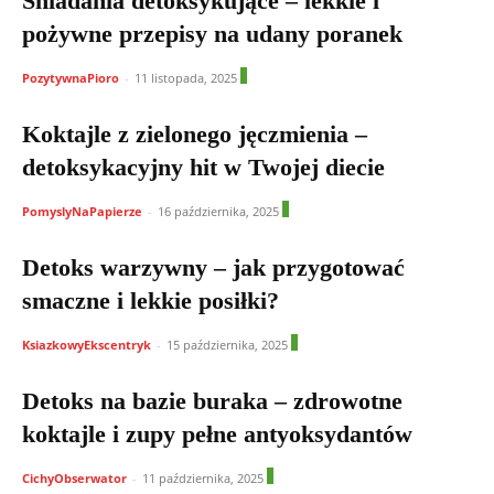
Śniadania detoksykujące – lekkie i
pożywne przepisy na udany poranek
0
PozytywnaPioro
-
11 listopada, 2025
Koktajle z zielonego jęczmienia –
detoksykacyjny hit w Twojej diecie
0
PomyslyNaPapierze
-
16 października, 2025
Detoks warzywny – jak przygotować
smaczne i lekkie posiłki?
0
KsiazkowyEkscentryk
-
15 października, 2025
Detoks na bazie buraka – zdrowotne
koktajle i zupy pełne antyoksydantów
0
CichyObserwator
-
11 października, 2025