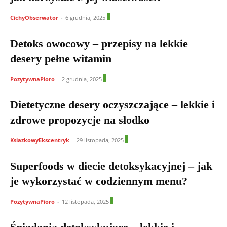
1
CichyObserwator
-
6 grudnia, 2025
Detoks owocowy – przepisy na lekkie
desery pełne witamin
0
PozytywnaPioro
-
2 grudnia, 2025
Dietetyczne desery oczyszczające – lekkie i
zdrowe propozycje na słodko
0
KsiazkowyEkscentryk
-
29 listopada, 2025
Superfoods w diecie detoksykacyjnej – jak
je wykorzystać w codziennym menu?
1
PozytywnaPioro
-
12 listopada, 2025