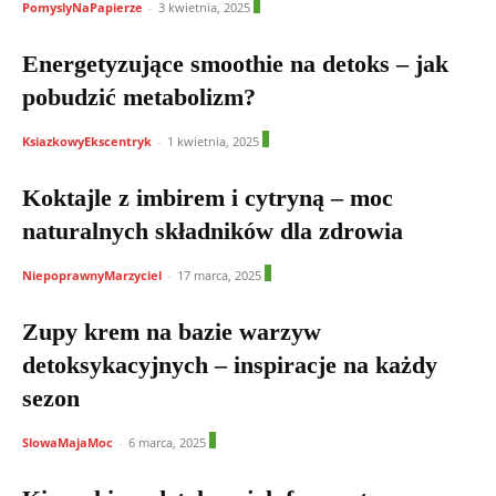
1
PomyslyNaPapierze
-
3 kwietnia, 2025
Energetyzujące smoothie na detoks – jak
pobudzić metabolizm?
0
KsiazkowyEkscentryk
-
1 kwietnia, 2025
Koktajle z imbirem i cytryną – moc
naturalnych składników dla zdrowia
1
NiepoprawnyMarzyciel
-
17 marca, 2025
Zupy krem na bazie warzyw
detoksykacyjnych – inspiracje na każdy
sezon
0
SlowaMajaMoc
-
6 marca, 2025