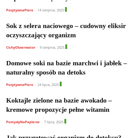
0
PozytywnaPioro
-
14 sierpnia, 2025
Sok z selera naciowego – cudowny eliksir
oczyszczający organizm
0
CichyObserwator
-
9 sierpnia, 2025
Domowe soki na bazie marchwi i jabłek –
naturalny sposób na detoks
0
PozytywnaPioro
-
24 lipca, 2025
Koktajle zielone na bazie awokado –
kremowe propozycje pełne witamin
0
PomyslyNaPapierze
-
7 lipca, 2025
Jak przygotować organizm do detoksu?