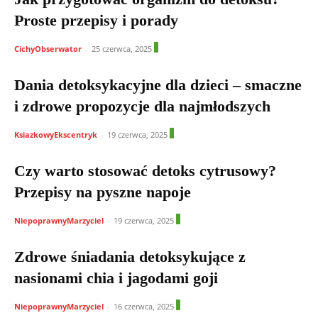
Proste przepisy i porady
1
CichyObserwator
-
25 czerwca, 2025
Dania detoksykacyjne dla dzieci – smaczne
i zdrowe propozycje dla najmłodszych
0
KsiazkowyEkscentryk
-
19 czerwca, 2025
Czy warto stosować detoks cytrusowy?
Przepisy na pyszne napoje
0
NiepoprawnyMarzyciel
-
19 czerwca, 2025
Zdrowe śniadania detoksykujące z
nasionami chia i jagodami goji
0
NiepoprawnyMarzyciel
-
16 czerwca, 2025